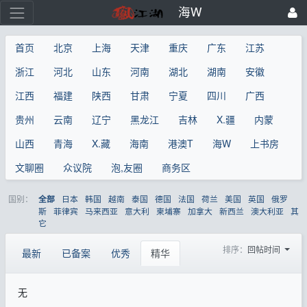
海W
首页
北京
上海
天津
重庆
广东
江苏
浙江
河北
山东
河南
湖北
湖南
安徽
江西
福建
陕西
甘肃
宁夏
四川
广西
贵州
云南
辽宁
黑龙江
吉林
X.疆
内蒙
山西
青海
X.藏
海南
港澳T
海W
上书房
文聊圈
众议院
泡,友圈
商务区
国别：
日本
韩国
越南
泰国
德国
法国
荷兰
美国
英国
俄罗
全部
斯
菲律宾
马来西亚
意大利
柬埔寨
加拿大
新西兰
澳大利亚
其
它
排序：
回帖时间
最新
已备案
优秀
精华
无