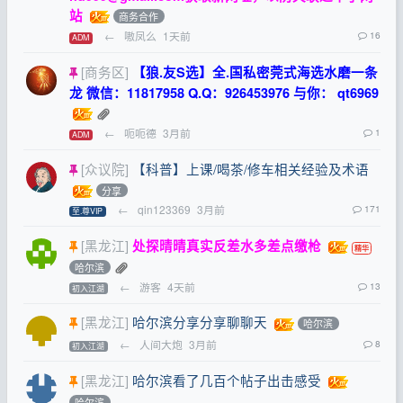
站
商务合作
←
嗷凤么
1天前
16
ADM
[商务区]
【狼.友S选】全.国私密莞式海选水磨一条
龙 微信：11817958 Q.Q：926453976 与你： qt6969
←
呃呃德
3月前
1
ADM
[众议院]
【科普】上课/喝茶/修车相关经验及术语
分享
←
qin123369
3月前
171
至.尊VIP
[黑龙江]
处探晴晴真实反差水多差点缴枪
哈尔滨
←
游客
4天前
13
初入江湖
[黑龙江]
哈尔滨分享分享聊聊天
哈尔滨
←
人间大炮
3月前
8
初入江湖
[黑龙江]
哈尔滨看了几百个帖子出击感受
哈尔滨