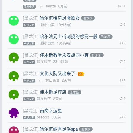
←
benzu
6月前
11
江湖小侠
[黑龙江]
哈尔滨租房风骚欲女
哈尔滨
一颗小白菜
10分钟前
0
永.久VIP
[黑龙江]
哈尔滨元士街刺挠的感觉一般
哈尔滨
一颗小白菜
10分钟前
0
永.久VIP
[黑龙江]
佳木斯教堂永安胡同小爽
佳木斯
龍在胯下
23小时前
0
永.久VIP
[黑龙江]
文化大院又出来了
←
村口集合
2天前
1
永.久VIP
[黑龙江]
佳木斯足疗店
佳木斯
龍在胯下
2天前
0
永.久VIP
[黑龙江]
南岗幸运星
osscccc
3天前
0
永.久VIP
[黑龙江]
哈尔滨岭秀足浴spa
哈尔滨