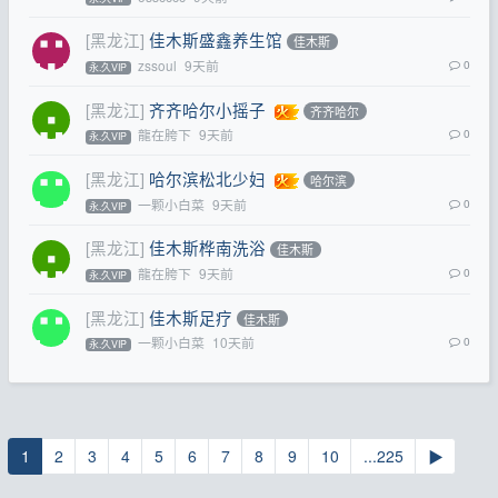
[黑龙江]
佳木斯盛鑫养生馆
佳木斯
zssoul
9天前
0
永.久VIP
[黑龙江]
齐齐哈尔小摇子
齐齐哈尔
龍在胯下
9天前
0
永.久VIP
[黑龙江]
哈尔滨松北少妇
哈尔滨
一颗小白菜
9天前
0
永.久VIP
[黑龙江]
佳木斯桦南洗浴
佳木斯
龍在胯下
9天前
0
永.久VIP
[黑龙江]
佳木斯足疗
佳木斯
一颗小白菜
10天前
0
永.久VIP
1
2
3
4
5
6
7
8
9
10
...225
▶