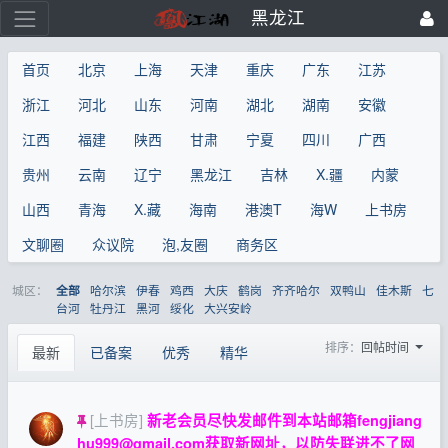
黑龙江
首页
北京
上海
天津
重庆
广东
江苏
浙江
河北
山东
河南
湖北
湖南
安徽
江西
福建
陕西
甘肃
宁夏
四川
广西
贵州
云南
辽宁
黑龙江
吉林
X.疆
内蒙
山西
青海
X.藏
海南
港澳T
海W
上书房
文聊圈
众议院
泡,友圈
商务区
城区：
哈尔滨
伊春
鸡西
大庆
鹤岗
齐齐哈尔
双鸭山
佳木斯
七
全部
台河
牡丹江
黑河
绥化
大兴安岭
排序：
回帖时间
最新
已备案
优秀
精华
[上书房]
新老会员尽快发邮件到本站邮箱
fengjiang
hu999@gmail.com
获取新网址，以防失联进不了网