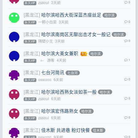
zssoul
3天前
0
永.久VIP
[黑龙江]
哈尔滨哈西大街深蓝杰座丝足
哈尔滨
一颗小白菜
3天前
0
永.久VIP
[黑龙江]
哈尔滨南岗区无聊出击才女一般记
哈尔滨
隔壁小王
3天前
0
永.久VIP
[黑龙江]
哈尔滨大美女兼职
哈尔滨
←
游客
4天前
1
永.久VIP
[黑龙江]
七台河简讯
七台河
osscccc
6天前
0
永.久VIP
[黑龙江]
哈尔滨哈西熟女淡如茶一般
哈尔滨
zssoul
6天前
0
永.久VIP
[黑龙江]
哈尔滨宏伟路熟女
哈尔滨
zssoul
6天前
0
永.久VIP
[黑龙江]
佳木斯 共进巷 粉灯快餐
佳木斯
osscccc
9天前
0
永.久VIP