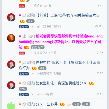
←
呃呃德
3月前
1
ADM
[众议院]
【科普】上课/喝茶/修车相关经验及术语
分享
←
qin123369
3月前
171
至.尊VIP
[上书房]
新老会员尽快发邮件到本站邮箱
fengjiang
hu999@gmail.com
获取新网址，以防失联进不了网
站
商务合作
←
海阔天空A
4月前
15
ADM
[众议院]
你眼中的“高危”可能压根就算不上什么高
危行为
分享
←
一般情况下
4月前
52
至.尊VIP
[众议院]
处女鉴别法：资深渣男经验分享
分享
←
abcc
4月前
11
至.尊VIP
[众议院]
分享一些心得
闲聊
分享