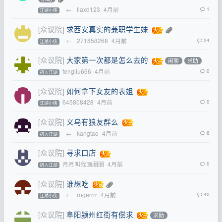
←
Ilaxd123
4月前
1
江湖小侠
[众议院]
求西安真实的兼职学生妹
←
271858268
4月前
24
江湖小侠
[众议院]
大家第一次都是怎么去的
闲聊
求助
fengliu666
4月前
0
初入江湖
[众议院]
如何拿下女友的表姐
645808428
4月前
0
江湖小侠
[众议院]
义乌有狼友群么
←
kangtao
4月前
6
初入江湖
[众议院]
寻求口店
月月叫我画圈圈
4月前
0
初入江湖
[众议院]
谁想吃
←
rogerrrr
4月前
40
江湖小侠
[众议院]
阜阳颍州红街有偿求
求助