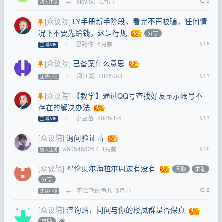
←
kfcvi50
5月前
3
初入江湖
[众议院]
LY手册新手阶段，看完不再被骗，任何情
况下不要先给钱，这是行规
分享
←
思路你
6月前
8
至.尊VIP
[众议院]
已备案什么意思
←
凤江湖
2025-3-3
1
江湖小侠
[众议院]
【教学】通过QQ号查找好友显示帐号不
存在的解决办法
←
小豆苗
2025-1-5
1
至.尊VIP
[众议院]
询问验证帖
w605468267
1月前
0
初入江湖
[众议院]
呼伦贝尔海拉尔周边有没有
闲聊
求助
分享
←
不会飞的鱼儿
3月前
2
江湖小侠
[众议院]
咨询贴，问问与你的楼凤群是否保真
求助