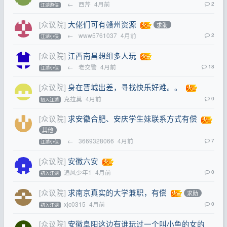
←
西芹
4月前
2
江湖游侠
[众议院]
大佬们可有赣州资源
求助
←
www5761037
4月前
2
江湖小侠
[众议院]
江西南昌想组多人玩
←
老交警
4月前
18
江湖小侠
[众议院]
身在晋城出差，寻找快乐好难。。
克拉莫
4月前
0
初入江湖
[众议院]
求安徽合肥、安庆学生妹联系方式有偿
其他
←
3669328066
4月前
7
江湖小侠
[众议院]
安徽六安
追风少年1
4月前
0
初入江湖
[众议院]
求南京真实的大学兼职，有偿
求助
xjc0315
4月前
0
初入江湖
[众议院]
安徽阜阳这边有谁玩过一个叫小鱼的女的