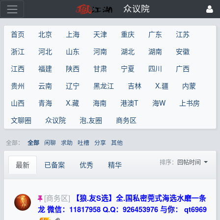
众议院
首页
北京
上海
天津
重庆
广东
江苏
浙江
河北
山东
河南
湖北
湖南
安徽
江西
福建
陕西
甘肃
宁夏
四川
广西
贵州
云南
辽宁
黑龙江
吉林
X.疆
内蒙
山西
青海
X.藏
海南
港澳T
海W
上书房
文聊圈
众议院
泡,友圈
商务区
全部：
闲聊
求助
吐槽
分享
其他
全部
排序：
回帖时间
最新
已备案
优秀
精华
[商务区]
【狼.友S选】全.国私密莞式海选水磨一条
龙 微信：11817958 Q.Q：926453976 与你： qt6969