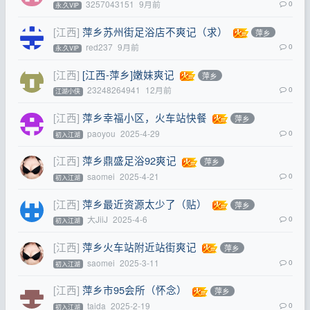
3257043151
9月前
0
永.久VIP
[江西]
萍乡苏州街足浴店不爽记（求）
萍乡
red237
9月前
0
永.久VIP
[江西]
[江西-萍乡]嫩妹爽记
萍乡
23248264941
12月前
0
江湖小侠
[江西]
萍乡幸福小区，火车站快餐
萍乡
paoyou
2025-4-29
0
初入江湖
[江西]
萍乡鼎盛足浴92爽记
萍乡
saomei
2025-4-21
0
初入江湖
[江西]
萍乡最近资源太少了（贴）
萍乡
大JiiJ
2025-4-6
0
初入江湖
[江西]
萍乡火车站附近站街爽记
萍乡
saomei
2025-3-11
0
初入江湖
[江西]
萍乡市95会所（怀念）
萍乡
taida
2025-2-19
0
初入江湖