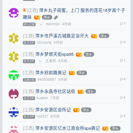
[江西]
萍乡丸子闺蜜，上门 服务的莲花18岁高个子
嫩妹
萍乡
←
daininjin
4月前
7
初入江湖
[江西]
萍乡市芦溪古城路足浴开大
萍乡
raincanty
4月前
0
永.久VIP
[江西]
萍乡梦想天街spa95
萍乡
←
王者的
4月前
1
永.久VIP
[江西]
萍乡府前路爽记
萍乡
940306967
5月前
0
江湖小侠
[江西]
萍乡永昌寺社区站街
萍乡
kuaber
7月前
0
永.久VIP
[江西]
萍乡安源区会所记
萍乡
red237
8月前
0
永.久VIP
[江西]
萍乡安源区亿水江南会所spa爽记
萍乡