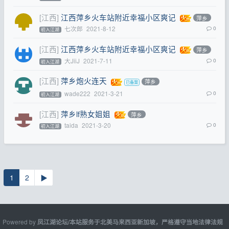
[江西]
江西萍乡火车站附近幸福小区爽记
萍乡
七次郎
2021-8-12
0
初入江湖
[江西]
江西萍乡火车站附近幸福小区爽记
萍乡
大JiiJ
2021-7-11
0
初入江湖
[江西]
萍乡炮火连天
萍乡
wade222
2021-3-21
0
初入江湖
[江西]
萍乡lf熟女姐姐
萍乡
taida
2021-3-20
0
初入江湖
1
2
▶
Powered by
凤江湖论坛/本站服务于北美马来西亚新加坡，严格遵守当地法律法规