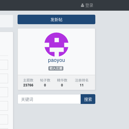
登录
发新帖
paoyou
初入江湖
主题数
帖子数
精华数
注册排名
23766
0
0
11
搜索